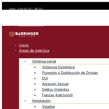
Mon – Frd: 8:00 – 18:00
office@avvocato.com
+1-800-356-8933
Inicio
Áreas de práctica
Defensa penal
Violencia Doméstica
Posesión o Distribución de Drogas
DUI
Agresión Sexual
Delitos Violentos
Fianzas (bail bond)
Inmigración
Visados