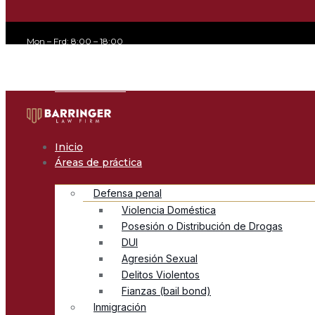
Mon – Frd: 8:00 – 18:00
office@avvocato.com
+1-800-356-8933
Inicio
Áreas de práctica
Defensa penal
Violencia Doméstica
Posesión o Distribución de Drogas
DUI
Agresión Sexual
Delitos Violentos
Fianzas (bail bond)
Inmigración